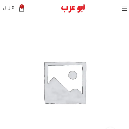
0
0
ل.ل