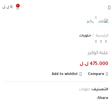
0
0
ل.ل
Click to enlarge
الرئيسية
حلويات
علبة كوكيز
475.000
ل.ل
Add to wishlist
Compare
التصنيف:
حلويات
Share: